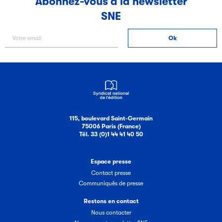
Abonnez-vous à la newsletter
SNE
Filéas
Filéas est une plateforme en ligne destinée à l’ensemble
des acteurs de la filière du livre. Suivez les ventes de vos
ouvrages grâce à Filéas.
115, boulevard Saint-Germain
75006 Paris (France)
Tél. 33 (0)1 44 41 40 50
Espace presse
Contact presse
Communiqués de presse
Restons en contact
Nous contacter