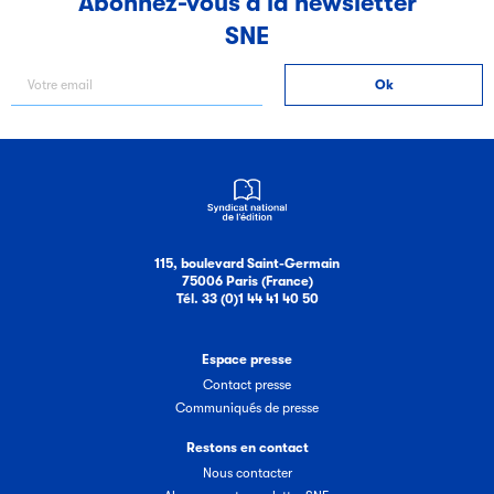
Abonnez-vous à la newsletter
SNE
Filéas
Filéas est une plateforme en ligne destinée à l’ensemble
des acteurs de la filière du livre. Suivez les ventes de vos
ouvrages grâce à Filéas.
115, boulevard Saint-Germain
75006 Paris (France)
Tél. 33 (0)1 44 41 40 50
Espace presse
Contact presse
Communiqués de presse
Restons en contact
Nous contacter