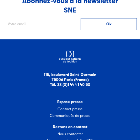
Abonnez-vous à la newsletter
SNE
Filéas
Filéas est une plateforme en ligne destinée à l’ensemble
des acteurs de la filière du livre. Suivez les ventes de vos
ouvrages grâce à Filéas.
115, boulevard Saint-Germain
75006 Paris (France)
Tél. 33 (0)1 44 41 40 50
Espace presse
Contact presse
Communiqués de presse
Restons en contact
Nous contacter