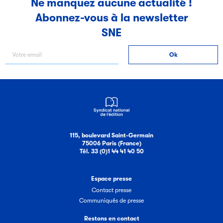
Ne manquez aucune actualité !
Abonnez-vous à la newsletter
Filéas
SNE
Filéas est une plateforme en ligne destinée à l’ensemble
des acteurs de la filière du livre. Suivez les ventes de vos
ouvrages grâce à Filéas.
115, boulevard Saint-Germain
75006 Paris (France)
Tél. 33 (0)1 44 41 40 50
Espace presse
Contact presse
Communiqués de presse
Restons en contact