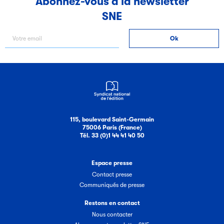
Abonnez-vous à la newsletter
SNE
Filéas
Filéas est une plateforme en ligne destinée à l’ensemble
des acteurs de la filière du livre. Suivez les ventes de vos
ouvrages grâce à Filéas.
115, boulevard Saint-Germain
75006 Paris (France)
Tél. 33 (0)1 44 41 40 50
Espace presse
Contact presse
Communiqués de presse
Restons en contact
Nous contacter