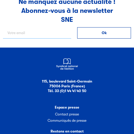
Ne manquez aucune actualité !
Abonnez-vous à la newsletter
Filéas
SNE
Filéas est une plateforme en ligne destinée à l’ensemble
des acteurs de la filière du livre. Suivez les ventes de vos
ouvrages grâce à Filéas.
115, boulevard Saint-Germain
75006 Paris (France)
Tél. 33 (0)1 44 41 40 50
Espace presse
Contact presse
Communiqués de presse
Restons en contact