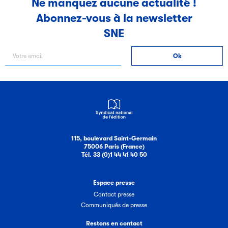
Ne manquez aucune actualité !
Abonnez-vous à la newsletter
Filéas
SNE
Filéas est une plateforme en ligne destinée à l’ensemble
des acteurs de la filière du livre. Suivez les ventes de vos
ouvrages grâce à Filéas.
115, boulevard Saint-Germain
75006 Paris (France)
Tél. 33 (0)1 44 41 40 50
Espace presse
Contact presse
Communiqués de presse
Restons en contact