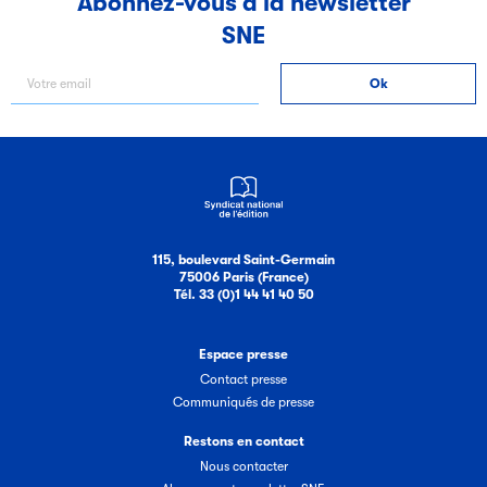
Abonnez-vous à la newsletter
SNE
Filéas
Filéas est une plateforme en ligne destinée à l’ensemble
des acteurs de la filière du livre. Suivez les ventes de vos
ouvrages grâce à Filéas.
115, boulevard Saint-Germain
75006 Paris (France)
Tél. 33 (0)1 44 41 40 50
Espace presse
Contact presse
Communiqués de presse
Restons en contact
Nous contacter