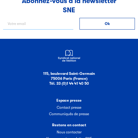
Abonnez-vous à la newsletter
SNE
Filéas
Filéas est une plateforme en ligne destinée à l’ensemble
des acteurs de la filière du livre. Suivez les ventes de vos
ouvrages grâce à Filéas.
115, boulevard Saint-Germain
75006 Paris (France)
Tél. 33 (0)1 44 41 40 50
Espace presse
Contact presse
Communiqués de presse
Restons en contact
Nous contacter