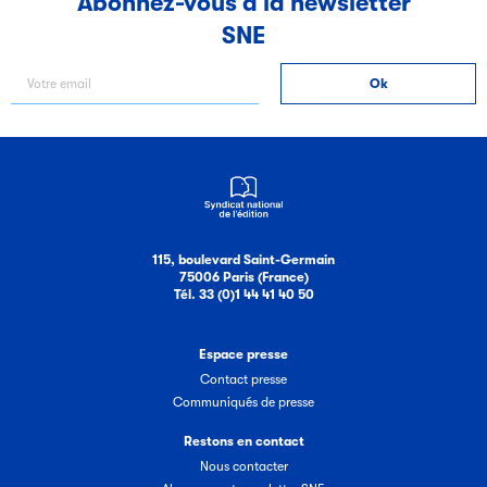
Abonnez-vous à la newsletter
SNE
Filéas
Filéas est une plateforme en ligne destinée à l’ensemble
des acteurs de la filière du livre. Suivez les ventes de vos
ouvrages grâce à Filéas.
115, boulevard Saint-Germain
75006 Paris (France)
Tél. 33 (0)1 44 41 40 50
Espace presse
Contact presse
Communiqués de presse
Restons en contact
Nous contacter