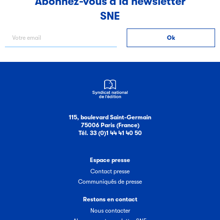
Abonnez-vous à la newsletter
SNE
Filéas
Filéas est une plateforme en ligne destinée à l’ensemble
des acteurs de la filière du livre. Suivez les ventes de vos
ouvrages grâce à Filéas.
115, boulevard Saint-Germain
75006 Paris (France)
Tél. 33 (0)1 44 41 40 50
Espace presse
Contact presse
Communiqués de presse
Restons en contact
Nous contacter