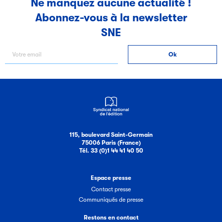
Ne manquez aucune actualité !
Abonnez-vous à la newsletter
Filéas
SNE
Filéas est une plateforme en ligne destinée à l’ensemble
des acteurs de la filière du livre. Suivez les ventes de vos
ouvrages grâce à Filéas.
115, boulevard Saint-Germain
75006 Paris (France)
Tél. 33 (0)1 44 41 40 50
Espace presse
Contact presse
Communiqués de presse
Restons en contact