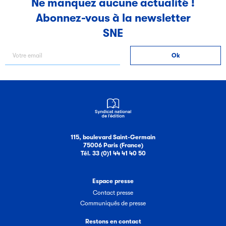
Ne manquez aucune actualité !
Abonnez-vous à la newsletter
Filéas
SNE
Filéas est une plateforme en ligne destinée à l’ensemble
des acteurs de la filière du livre. Suivez les ventes de vos
ouvrages grâce à Filéas.
115, boulevard Saint-Germain
75006 Paris (France)
Tél. 33 (0)1 44 41 40 50
Espace presse
Contact presse
Communiqués de presse
Restons en contact