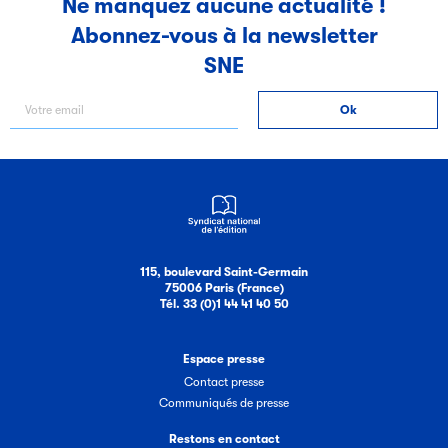
Ne manquez aucune actualité !
Abonnez-vous à la newsletter
Filéas
SNE
Filéas est une plateforme en ligne destinée à l’ensemble
des acteurs de la filière du livre. Suivez les ventes de vos
ouvrages grâce à Filéas.
115, boulevard Saint-Germain
75006 Paris (France)
Tél. 33 (0)1 44 41 40 50
Espace presse
Contact presse
Communiqués de presse
Restons en contact