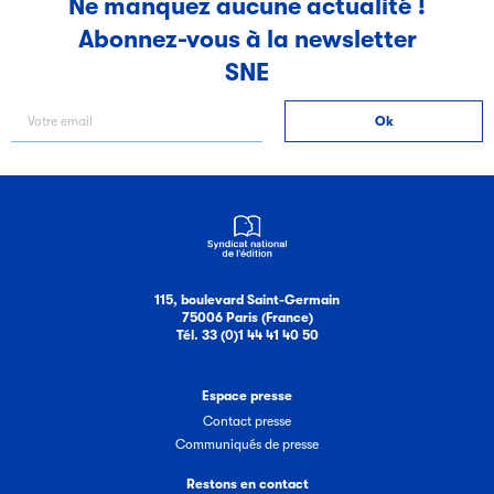
Ne manquez aucune actualité !
Abonnez-vous à la newsletter
Filéas
SNE
Filéas est une plateforme en ligne destinée à l’ensemble
des acteurs de la filière du livre. Suivez les ventes de vos
ouvrages grâce à Filéas.
115, boulevard Saint-Germain
75006 Paris (France)
Tél. 33 (0)1 44 41 40 50
Espace presse
Contact presse
Communiqués de presse
Restons en contact