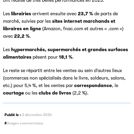
ont réalisé de très belles performances en 2023.
Les
librairies
arrivent ensuite avec
23,7 %
de parts de
marché, suivies par les
sites internet marchands et
libraires en ligne
(Amazon, fnac.com et autres « .com »)
avec
22,2 %
.
Les
hypermarchés, supermarchés et grandes surfaces
alimentaires
pèsent pour
18,1 %
.
Le reste se répartit entre les ventes au sein d’autres lieux
(commerces non spécialisés dans le livre, soldeurs, salons,
etc.) pour 5,4 %, et les ventes par
correspondance
, le
courtage
ou les
clubs de livres
(2,2 %).
Publié le :
3 décembre 2024
Usages commerciaux