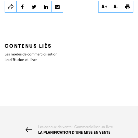
Partager
Partager
Partager
A+
A-
Les canaux de
Les canaux de
Les canaux de
vente
vente
vente
CONTENUS LIÉS
Les modes de commercialisation
La diffusion du livre
Les canaux de vente : Commercialiser un livre
LA PLANIFICATION D’UNE MISE EN VENTE