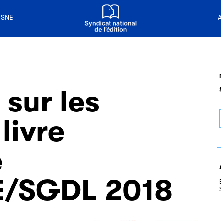
n livre
 de la lecture
 SNE
A
sur les
livre
e
E/SGDL 2018