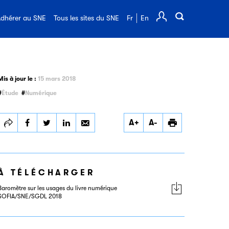
FAQ de l'édition
dhérer au SNE
Tous les sites du SNE
Fr
En
Comp
Mis à jour le :
15 mars 2018
Étude
Numérique
Partager
Partager
Partager
Imprimer
A+
A-
Baromètre sur les usages
Baromètre sur les usages
Baromètre sur les usages
du livre numérique
du livre numérique
du livre numérique
SOFIA/SNE/SGDL 2018
SOFIA/SNE/SGDL 2018
SOFIA/SNE/SGDL 2018
À TÉLÉCHARGER
Baromètre sur les usages du livre numérique
SOFIA/SNE/SGDL 2018