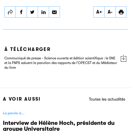
Partager
Partager
Partager
A+
A-
Edition scientifique
Edition scientifique
Edition scientifique
et libre accès : la
et libre accès : la
et libre accès : la
FNPS et le SNE se
FNPS et le SNE se
FNPS et le SNE se
félicitent de l’avis
félicitent de l’avis
félicitent de l’avis
rendu par le
rendu par le
rendu par le
Médiateur du Livre
Médiateur du Livre
Médiateur du Livre
À TÉLÉCHARGER
Communiqué de presse - Science ouverte et édition scientifique : le SNE
et la FNPS saluent la parution des rapports de l'OPECST et du Médiateur
du livre
A VOIR AUSSI
Toutes les actualités
La parole à...
Interview de Hélène Hoch, présidente du
groupe Universitaire