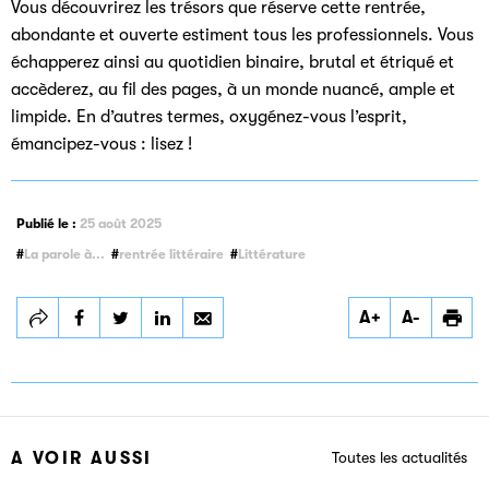
Vous découvrirez les trésors que réserve cette rentrée,
abondante et ouverte estiment tous les professionnels. Vous
échapperez ainsi au quotidien binaire, brutal et étriqué et
accèderez, au fil des pages, à un monde nuancé, ample et
limpide. En d’autres termes, oxygénez-vous l’esprit,
émancipez-vous : lisez !
Publié le :
25 août 2025
La parole à...
rentrée littéraire
Littérature
Partager
Partager
Partager
A+
A-
Interview de Héloïse
Interview de Héloïse
Interview de Héloïse
d’Ormesson,
d’Ormesson,
d’Ormesson,
présidente du groupe
présidente du groupe
présidente du groupe
Littérature
Littérature
Littérature
A VOIR AUSSI
Toutes les actualités