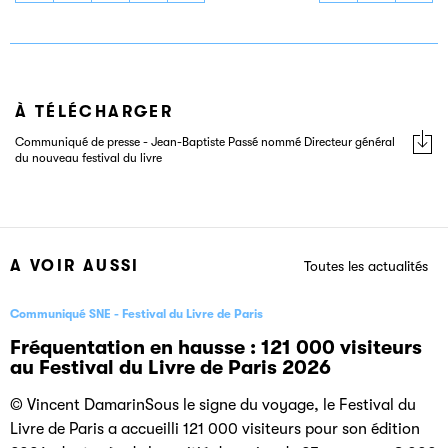
Passé, nommé
Passé, nommé
Passé, nommé
Directeur général
Directeur général
Directeur général
du nouveau
du nouveau
du nouveau
festival du livre
festival du livre
festival du livre
À TÉLÉCHARGER
Communiqué de presse - Jean-Baptiste Passé nommé Directeur général
du nouveau festival du livre
A VOIR AUSSI
Toutes les actualités
Communiqué SNE
Festival du Livre de Paris
Fréquentation en hausse : 121 000 visiteurs
au Festival du Livre de Paris 2026
© Vincent DamarinSous le signe du voyage, le Festival du
Livre de Paris a accueilli 121 000 visiteurs pour son édition