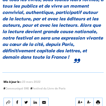
tous les publics et de vivre un moment
convivial, authentique, participatif autour
de la lecture, par et avec les éditeurs et les
auteurs, pour et avec les lecteurs. Alors que
la lecture devient grande cause nationale,
notre festival en sera une expression vivante
au cœur de la cité, depuis Paris,
définitivement capitale des lettres, et
demain dans toute la France !
Mis à jour le :
23 mars 2022
Communiqué SNE
Festival du Livre de Paris
Partager
Partager
Partager
A+
A-
Jean-Baptiste
Jean-Baptiste
Jean-Baptiste