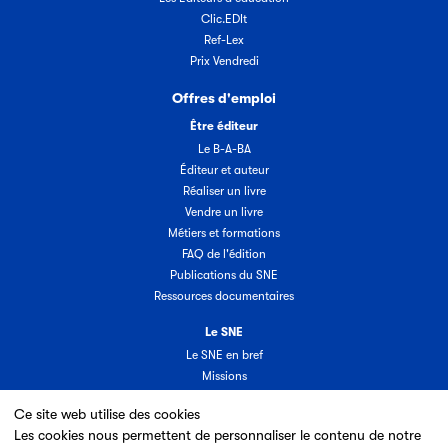
Clic.EDIt
Ref-Lex
Prix Vendredi
Offres d'emploi
Être éditeur
Le B-A-BA
Éditeur et auteur
Réaliser un livre
Vendre un livre
Métiers et formations
FAQ de l'édition
Publications du SNE
Ressources documentaires
Le SNE
Le SNE en bref
Missions
Organisation
Ce site web utilise des cookies
Groupes & commissions
Les cookies nous permettent de personnaliser le contenu de notre
Partenaires