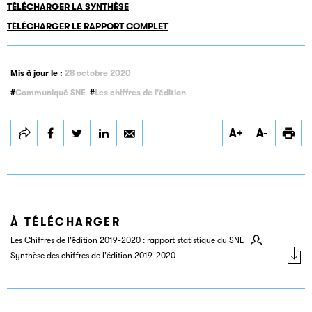
TÉLÉCHARGER LA SYNTHÈSE
TÉLÉCHARGER LE RAPPORT COMPLET
Mis à jour le :
28 octobre 2020
Communiqué SNE
Les chiffres de l'édition
Partager
Partager
Partager
A+
A-
Les chiffres de
Les chiffres de
Les chiffres de
l’édition 2019-
l’édition 2019-
l’édition 2019-
2020
2020
2020
À TÉLÉCHARGER
Les Chiffres de l'édition 2019-2020 : rapport statistique du SNE
Synthèse des chiffres de l'édition 2019-2020