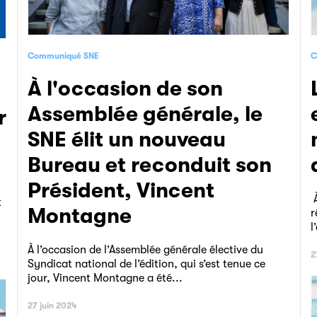
Communiqué SNE
C
À l'occasion de son
Les chiffres d
Assemblée générale, le
r
SNE élit un nouveau
Bureau et reconduit son
Président, Vincent
À
t
Montagne
r
l
À l’occasion de l’Assemblée générale élective du
2
Syndicat national de l’édition, qui s’est tenue ce
jour, Vincent Montagne a été...
27 juin 2024