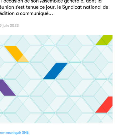
 l’occasion de son Assemblée générale, dont la
éunion s’est tenue ce jour, le Syndicat national de
’édition a communiqué...
9 juin 2023
ommuniqué SNE