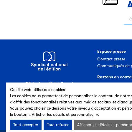
A
Espace presse
Contact presse
Communiqués de p
Restons en conta
115, boulevard Saint-Germain
Nous contacter
75006 Paris (France)
Ce site web utilise des cookies
Abonnement newsl
Tél. 33 (0)1 44 41 40 50
Les cookies nous permettent de personnaliser le contenu de notre s
d’offrir des fonctionnalités relatives aux médias sociaux et d’analy
Vous pouvez choisir ci-dessous votre niveau d’acceptation et perso
le bouton « Afficher les détails et personnaliser ».
Tout accepter
Tout refuser
Afficher les détails et personna