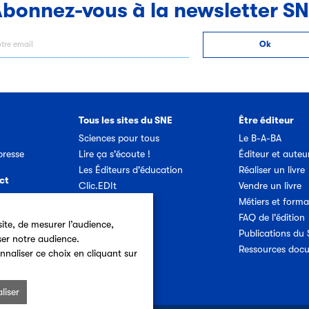
bonnez-vous à la newsletter S
Tous les sites du SNE
Être éditeur
Sciences pour tous
Le B-A-BA
resse
Lire ça s'écoute !
Éditeur et auteu
Les Éditeurs d'éducation
Réaliser un livre
ct
Clic.EDIt
Vendre un livre
Ref-Lex
Métiers et forma
etter SNE
Prix Vendredi
FAQ de l'édition
ite, de mesurer l’audience,
Publications du
ser notre audience.
Offres d'emploi
Ressources doc
nnaliser ce choix en cliquant sur
liser