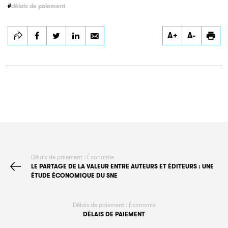
délais de paiement
Partager
Partager
Partager
A+
A-
Délais de
Délais de
Délais de
paiement
paiement
paiement
Délais de paiement : Économie
LE PARTAGE DE LA VALEUR ENTRE AUTEURS ET ÉDITEURS : UNE
ÉTUDE ÉCONOMIQUE DU SNE
Délais de paiement : Économie
DÉLAIS DE PAIEMENT