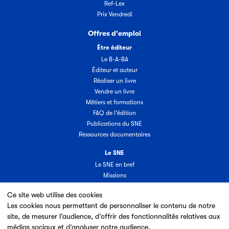
Ref-Lex
Prix Vendredi
Offres d'emploi
Être éditeur
Le B-A-BA
Éditeur et auteur
Réaliser un livre
Vendre un livre
Métiers et formations
FAQ de l'édition
Publications du SNE
Ressources documentaires
Le SNE
Le SNE en bref
Missions
Organisation
Ce site web utilise des cookies
Groupes & commissions
Les cookies nous permettent de personnaliser le contenu de notre
Partenaires
site, de mesurer l’audience, d’offrir des fonctionnalités relatives aux
Annuaire des adhérents
médias sociaux et d’analyser notre audience.