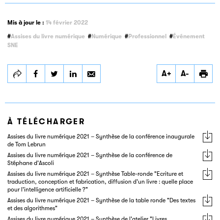
Mis à jour le :
14 février 2022
Assises du livre numérique
Numérique
Professionnel
Événement
SNE
Partager
Partager
Partager
A+
A-
Assises du livre
Assises du livre
Assises du livre
numérique 2021
numérique 2021
numérique 2021
À TÉLÉCHARGER
Assises du livre numérique 2021 – Synthèse de la conférence inaugurale
de Tom Lebrun
Assises du livre numérique 2021 – Synthèse de la conférence de
Stéphane d'Ascoli
Assises du livre numérique 2021 – Synthèse Table-ronde "Ecriture et
traduction, conception et fabrication, diffusion d'un livre : quelle place
pour l'intelligence artificielle ?"
Assises du livre numérique 2021 – Synthèse de la table ronde "Des textes
et des algorithmes"
Assises du livre numérique 2021 – Synthèse de l'atelier "Livres