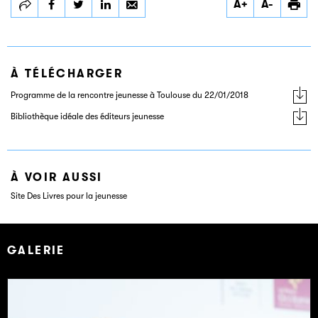
A+
A-
Rencontre
Rencontre
Rencontre
jeunesse en région
jeunesse en région
jeunesse en région
: « Un enfant dans
: « Un enfant dans
: « Un enfant dans
la cité »
la cité »
la cité »
À TÉLÉCHARGER
Programme de la rencontre jeunesse à Toulouse du 22/01/2018
Bibliothèque idéale des éditeurs jeunesse
À VOIR AUSSI
Site Des Livres pour la jeunesse
GALERIE