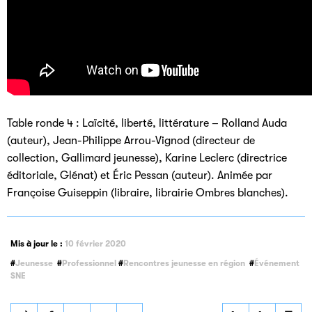
Table ronde 4 : Laïcité, liberté, littérature – Rolland Auda
(auteur), Jean-Philippe Arrou-Vignod (directeur de
collection, Gallimard jeunesse), Karine Leclerc (directrice
éditoriale, Glénat) et Éric Pessan (auteur). Animée par
Françoise Guiseppin (libraire, librairie Ombres blanches).
Mis à jour le :
10 février 2020
Jeunesse
Professionnel
Rencontres jeunesse en région
Événement
SNE
Partager
Partager
Partager