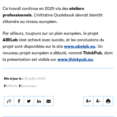
Ce travail continue en 2025 via des
ateliers
professionnels
. L’initiative Qualebook devrait bientôt
s’étendre au niveau européen.
Par ailleurs, toujours sur un plan européen, le projet
ABELab
s’est achevé avec succès, et les conclusions du
projet sont disponibles sur le site
www.abelab.eu
. Un
nouveau projet européen a débuté, nommé
ThinkPub
, dont
la présentation est visible sur
www.thinkpub.eu
.
Mis à jour le :
29 juillet 2025
EDRLab
Numérique
Partager
Partager
Partager
A+
A-
EDRLab, à la pointe
EDRLab, à la pointe
EDRLab, à la pointe
de la technologie
de la technologie
de la technologie