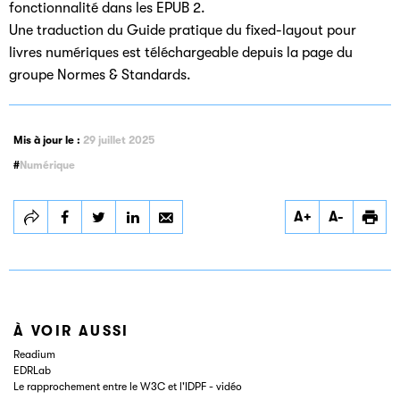
fonctionnalité dans les EPUB 2.
Une traduction du Guide pratique du fixed-layout pour
livres numériques est téléchargeable depuis la page du
groupe Normes & Standards.
Mis à jour le :
29 juillet 2025
Numérique
Partager
Partager
Partager
A+
A-
Le format EPUB
Le format EPUB
Le format EPUB
À VOIR AUSSI
Readium
EDRLab
Le rapprochement entre le W3C et l'IDPF - vidéo