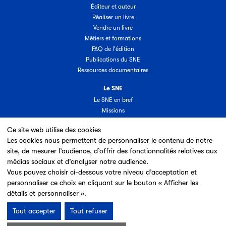
Éditeur et auteur
Réaliser un livre
Vendre un livre
Métiers et formations
FAQ de l'édition
Publications du SNE
Ressources documentaires
Le SNE
Le SNE en bref
Missions
Organisation
Ce site web utilise des cookies
Groupes & commissions
Les cookies nous permettent de personnaliser le contenu de notre
Partenaires
site, de mesurer l’audience, d’offrir des fonctionnalités relatives aux
Annuaire des adhérents
médias sociaux et d’analyser notre audience.
Nouveaux adhérents
Vous pouvez choisir ci-dessous votre niveau d’acceptation et
Espace adhérent
personnaliser ce choix en cliquant sur le bouton « Afficher les
Adhérer au SNE
détails et personnaliser ».
Tout accepter
Tout refuser
Mentions légales & Conditions d’utilisation
Données personnelles