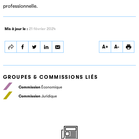
professionnelle.
Mis à jour le :
21 février 2024
Partager
Partager
Partager
A+
A-
ARNAUD FRANEL
ARNAUD FRANEL
ARNAUD FRANEL
EDITIONS
EDITIONS
EDITIONS
GROUPES & COMMISSIONS LIÉS
Commission
Économique
Commission
Juridique