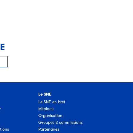
NE
Le SNE
Le SNE en bref
r
Missions
Organisation
Groupes & commissions
tions
Partenaires