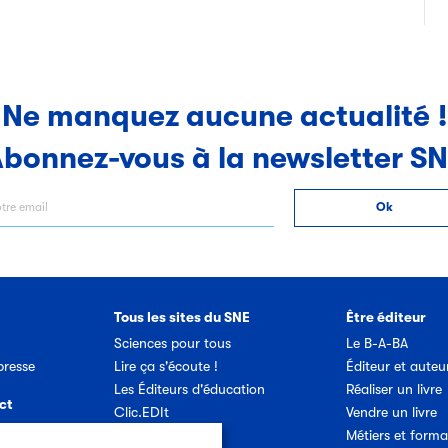
Ne manquez aucune actualité !
bonnez-vous à la newsletter S
Tous les sites du SNE
Être éditeur
Sciences pour tous
Le B-A-BA
resse
Lire ça s'écoute !
Éditeur et auteu
Les Éditeurs d'éducation
Réaliser un livre
ct
Clic.EDIt
Vendre un livre
Ref-Lex
Métiers et forma