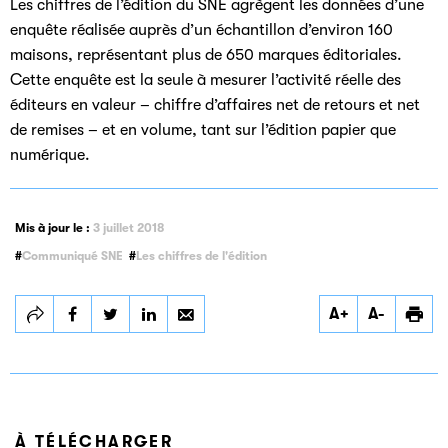
Les chiffres de l’édition du SNE agrègent les données d’une
enquête réalisée auprès d’un échantillon d’environ 160
maisons, représentant plus de 650 marques éditoriales.
Cette enquête est la seule à mesurer l’activité réelle des
éditeurs en valeur – chiffre d’affaires net de retours et net
de remises – et en volume, tant sur l’édition papier que
numérique.
Mis à jour le :
3 juillet 2018
Communiqué SNE
Les chiffres de l'édition
Partager
Partager
Partager
A+
A-
Les chiffres de
Les chiffres de
Les chiffres de
l’édition française
l’édition française
l’édition française
en 2017
en 2017
en 2017
À TÉLÉCHARGER