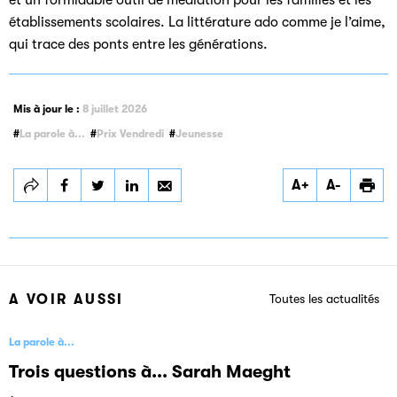
établissements scolaires. La littérature ado comme je l’aime,
qui trace des ponts entre les générations.
Mis à jour le :
8 juillet 2026
La parole à...
Prix Vendredi
Jeunesse
Partager
Partager
Partager
A+
A-
Trois questions à…
Trois questions à…
Trois questions à…
Marie-Aude Murail
Marie-Aude Murail
Marie-Aude Murail
et Constance
et Constance
et Constance
Robert-Murail
Robert-Murail
Robert-Murail
A VOIR AUSSI
Toutes les actualités
La parole à...
Trois questions à... Sarah Maeght