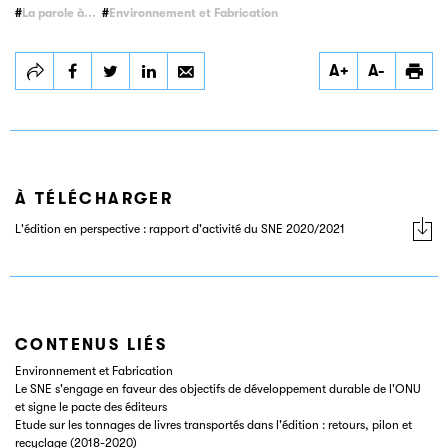
La parole à...
Environnement et Fabrication
Partager Trois
Partager Trois
Partager Trois
A+
A-
questions à… Pascal
questions à… Pascal
questions à… Pascal
Lenoir, Président de la
Lenoir, Président de la
Lenoir, Président de la
commission
commission
commission
Environnement &
Environnement &
Environnement &
Fabrication du SNE
Fabrication du SNE
Fabrication du SNE
À TÉLÉCHARGER
L'édition en perspective : rapport d'activité du SNE 2020/2021
CONTENUS LIÉS
Environnement et Fabrication
Le SNE s'engage en faveur des objectifs de développement durable de l'ONU
et signe le pacte des éditeurs
Etude sur les tonnages de livres transportés dans l'édition : retours, pilon et
recyclage (2018-2020)