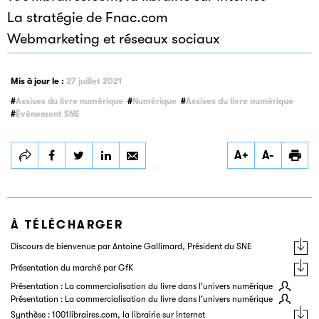
La stratégie de Fnac.com
Webmarketing et réseaux sociaux
Mis à jour le :
27 juillet 2021
Assises du livre numérique
Numérique
Assises du livre numérique
Événement SNE
Partager
Partager
Partager
A+
A-
Assises du livre
Assises du livre
Assises du livre
numérique –
numérique –
numérique –
Octobre 2010
Octobre 2010
Octobre 2010
À TÉLÉCHARGER
Discours de bienvenue par Antoine Gallimard, Président du SNE
Présentation du marché par GfK
Présentation : La commercialisation du livre dans l'univers numérique
Présentation : La commercialisation du livre dans l'univers numérique
Synthèse : 1001libraires.com, la librairie sur Internet