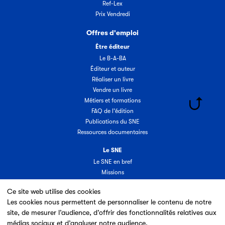
Ref-Lex
Prix Vendredi
Offres d'emploi
Être éditeur
Le B-A-BA
Éditeur et auteur
Réaliser un livre
Vendre un livre
Métiers et formations
FAQ de l'édition
Publications du SNE
Ressources documentaires
Le SNE
Le SNE en bref
Missions
Organisation
Ce site web utilise des cookies
Groupes & commissions
Les cookies nous permettent de personnaliser le contenu de notre
Partenaires
site, de mesurer l’audience, d’offrir des fonctionnalités relatives aux
Annuaire des adhérents
médias sociaux et d’analyser notre audience.