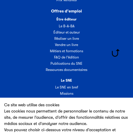
Offres d'emploi
Être éditeur
Le B-A-BA
Éditeur et auteur
Réaliser un livre
Vendre un livre
Métiers et formations
FAQ de l'édition
Publications du SNE
Ressources documentaires
Le SNE
Le SNE en bref
Missions
Organisation
Ce site web utilise des cookies
Groupes & commissions
Les cookies nous permettent de personnaliser le contenu de notre
Partenaires
site, de mesurer l’audience, d’offrir des fonctionnalités relatives aux
Annuaire des adhérents
médias sociaux et d’analyser notre audience.
Nouveaux adhérents
Vous pouvez choisir ci-dessous votre niveau d’acceptation et
Espace adhérent