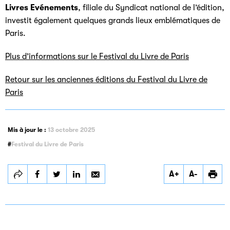
Livres Evénements
, filiale du Syndicat national de l’édition,
investit également quelques grands lieux emblématiques de
Paris.
Plus d’informations sur le Festival du Livre de Paris
Retour sur les anciennes éditions du Festival du Livre de
Paris
Mis à jour le :
13 octobre 2025
Festival du Livre de Paris
Partager
Partager
Partager
A+
A-
Le Festival du
Le Festival du
Le Festival du
Livre de Paris
Livre de Paris
Livre de Paris