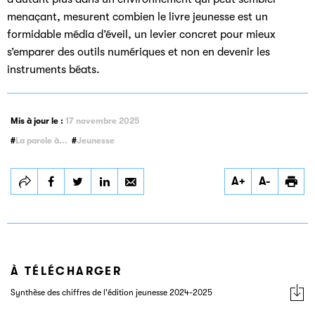
menaçant, mesurent combien le livre jeunesse est un
formidable média d’éveil, un levier concret pour mieux
s’emparer des outils numériques et non en devenir les
instruments béats.
Mis à jour le :
17 novembre 2025
La parole à...
Jeunesse
Partager
Partager
Partager
A+
A-
Interview de Cécile
Interview de Cécile
Interview de Cécile
Térouanne,
Térouanne,
Térouanne,
présidente du
présidente du
présidente du
groupe Jeunesse
groupe Jeunesse
groupe Jeunesse
À TÉLÉCHARGER
Synthèse des chiffres de l'édition jeunesse 2024-2025