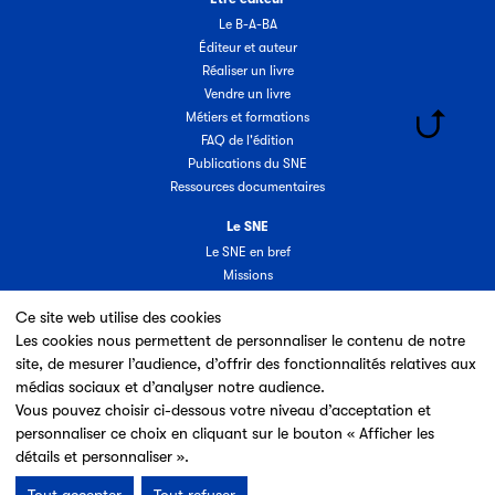
Le B-A-BA
Éditeur et auteur
Réaliser un livre
Vendre un livre
Métiers et formations
FAQ de l'édition
Publications du SNE
Ressources documentaires
Le SNE
Le SNE en bref
Missions
Organisation
Ce site web utilise des cookies
Groupes & commissions
Les cookies nous permettent de personnaliser le contenu de notre
Partenaires
site, de mesurer l’audience, d’offrir des fonctionnalités relatives aux
Annuaire des adhérents
médias sociaux et d’analyser notre audience.
Nouveaux adhérents
Vous pouvez choisir ci-dessous votre niveau d’acceptation et
Espace adhérent
personnaliser ce choix en cliquant sur le bouton « Afficher les
Adhérer au SNE
détails et personnaliser ».