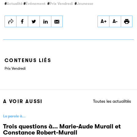
Actualité
Événement
Prix Vendredi
Jeunesse
Partager
Partager
Partager
A+
A-
Prix Vendredi 2025
Prix Vendredi 2025
Prix Vendredi 2025
: découvrez les
: découvrez les
: découvrez les
deux lauréates de
deux lauréates de
deux lauréates de
la 9e édition !
la 9e édition !
la 9e édition !
CONTENUS LIÉS
Prix Vendredi
A VOIR AUSSI
Toutes les actualités
La parole à...
Trois questions à... Marie-Aude Murail et
Constance Robert-Murail