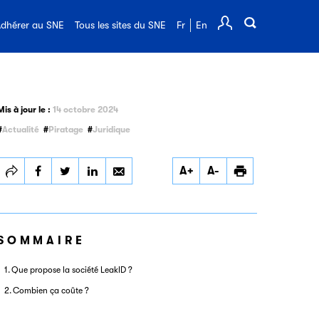
FAQ de l'édition
dhérer au SNE
Tous les sites du SNE
Fr
En
Comp
Mis à jour le :
14 octobre 2024
Actualité
Piratage
Juridique
Partager
Partager
Partager
Imprimer
A+
A-
Lutte contre le
Lutte contre le
Lutte contre le
piratage : une
piratage : une
piratage : une
solution collective
solution collective
solution collective
pour les adhérents
pour les adhérents
pour les adhérents
du SNE
du SNE
du SNE
SOMMAIRE
Que propose la société LeakID ?
Combien ça coûte ?