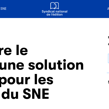
n livre
 de la lecture
 SNE
A
re le
 une solution
 pour les
 du SNE