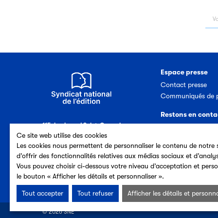
Espace presse
Contact presse
Communiqués de p
Restons en conta
115, boulevard Saint-Germain
Nous contacter
75006 Paris (France)
Ce site web utilise des cookies
Abonnement newsl
Tél. 33 (0)1 44 41 40 50
Les cookies nous permettent de personnaliser le contenu de notre s
d’offrir des fonctionnalités relatives aux médias sociaux et d’analy
Vous pouvez choisir ci-dessous votre niveau d’acceptation et perso
le bouton « Afficher les détails et personnaliser ».
Tout accepter
Tout refuser
Afficher les détails et personna
© 2026 SNE