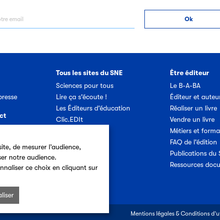
Tous les sites du SNE
Être éditeur
Sciences pour tous
Le B-A-BA
resse
Lire ça s'écoute !
Éditeur et auteu
Les Éditeurs d'éducation
Réaliser un livre
ct
Clic.EDIt
Vendre un livre
Ref-Lex
Métiers et forma
etter SNE
Prix Vendredi
FAQ de l'édition
ite, de mesurer l’audience,
Publications du
ser notre audience.
Offres d'emploi
Ressources doc
nnaliser ce choix en cliquant sur
liser
Mentions légales & Conditions d’ut